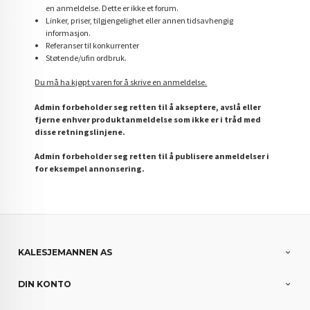
en anmeldelse. Dette er ikke et forum.
Linker, priser, tilgjengelighet eller annen tidsavhengig
informasjon.
Referanser til konkurrenter
Støtende/ufin ordbruk.
Du må ha kjøpt varen for å skrive en anmeldelse.
Admin forbeholder seg retten til å akseptere, avslå eller
fjerne enhver produktanmeldelse som ikke er i tråd med
disse retningslinjene.
Admin forbeholder seg retten til å publisere anmeldelser i
for eksempel annonsering.
KALESJEMANNEN AS
DIN KONTO