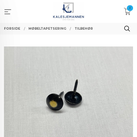
Gå
0
til
innholdet
FORSIDE
MØBELTAPETSERING
TILBEHØR