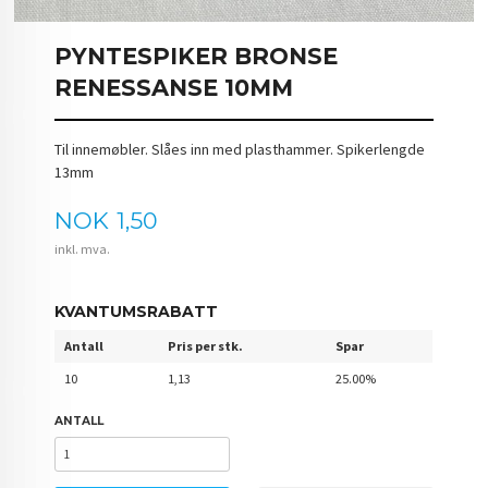
PYNTESPIKER BRONSE
RENESSANSE 10MM
Til innemøbler. Slåes inn med plasthammer. Spikerlengde
13mm
Pris
NOK
1,50
inkl. mva.
KVANTUMSRABATT
Antall
Pris per stk.
Spar
10
1,13
25.00%
ANTALL