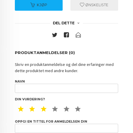
KJØP
ØNSKELISTE
DEL DETTE
PRODUKTANMELDELSER (0)
Skriv en produktanmeldelse og del dine erfaringer med
dette produktet med andre kunder.
NAVN
DIN VURDERING?
1 STAR
2 STAR
3 STAR
4 STAR
5 STAR
6 STAR
OPPGI EN TITTEL FOR ANMELDELSEN DIN