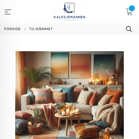
Gå
0
til
innholdet
FORSIDE
TIL HJEMMET