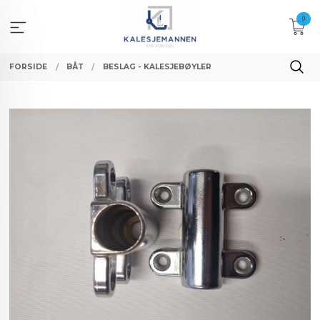
Gå
0
til
innholdet
FORSIDE
BÅT
BESLAG - KALESJEBØYLER