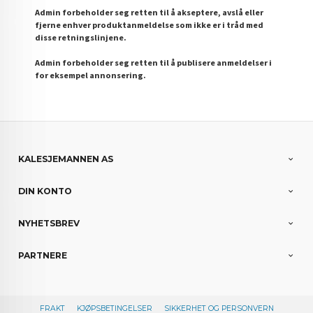
Admin forbeholder seg retten til å akseptere, avslå eller
fjerne enhver produktanmeldelse som ikke er i tråd med
disse retningslinjene.
Admin forbeholder seg retten til å publisere anmeldelser i
for eksempel annonsering.
KALESJEMANNEN AS
DIN KONTO
NYHETSBREV
PARTNERE
FRAKT
KJØPSBETINGELSER
SIKKERHET OG PERSONVERN