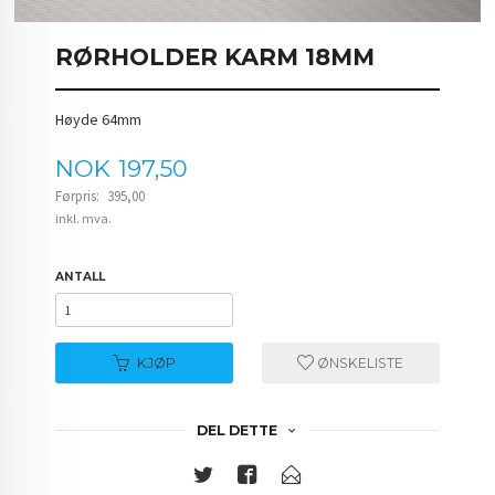
RØRHOLDER KARM 18MM
Høyde 64mm
Tilbud
NOK
197,50
Førpris:
395,00
Rabatt
inkl. mva.
ANTALL
KJØP
ØNSKELISTE
DEL DETTE