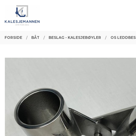
Gå
Lukk
PRODUKTER
til
innholdet
FORSIDE
BÅT
BESLAG - KALESJEBØYLER
OS LEDDBE