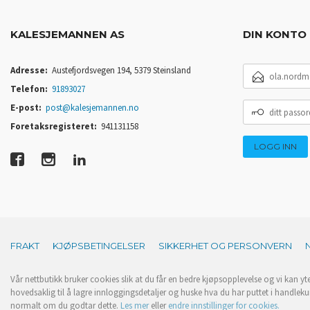
KALESJEMANNEN AS
DIN KONTO
E-
Adresse:
Austefjordsvegen 194, 5379 Steinsland
POSTADRESSE
Telefon:
91893027
DITT
E-post:
post@kalesjemannen.no
PASSORD
Foretaksregisteret:
941131158
FRAKT
KJØPSBETINGELSER
SIKKERHET OG PERSONVERN
Vår nettbutikk bruker cookies slik at du får en bedre kjøpsopplevelse og vi kan yt
hovedsaklig til å lagre innloggingsdetaljer og huske hva du har puttet i handleku
normalt om du godtar dette.
Les mer
eller
endre innstillinger for cookies.