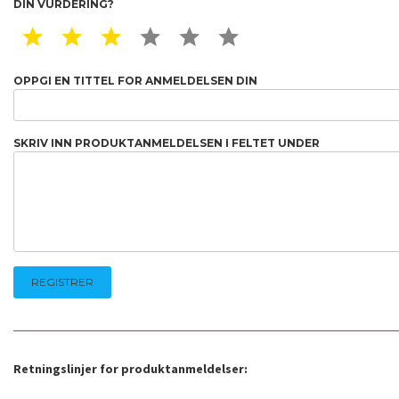
DIN VURDERING?
1 STAR
2 STAR
3 STAR
4 STAR
5 STAR
6 STAR
OPPGI EN TITTEL FOR ANMELDELSEN DIN
SKRIV INN PRODUKTANMELDELSEN I FELTET UNDER
Retningslinjer for produktanmeldelser: