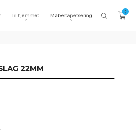
0
y
Til hjemmet
Møbeltapetsering
SLAG 22MM