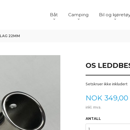
Båt
Camping
Bil og kjøretø
SLAG 22MM
OS LEDDBE
Setskruer ikke inkludert
Pris
NOK
349,00
inkl. mva.
ANTALL