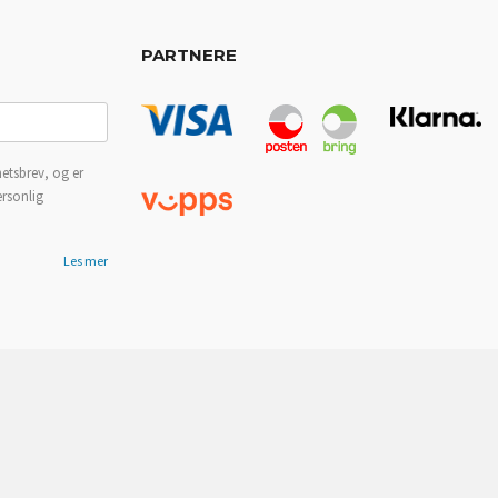
PARTNERE
etsbrev, og er
ersonlig
Les mer