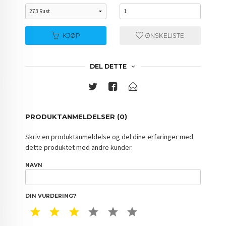
KJØP
ØNSKELISTE
DEL DETTE
PRODUKTANMELDELSER (0)
Skriv en produktanmeldelse og del dine erfaringer med
dette produktet med andre kunder.
NAVN
DIN VURDERING?
1 STAR
2 STAR
3 STAR
4 STAR
5 STAR
6 STAR