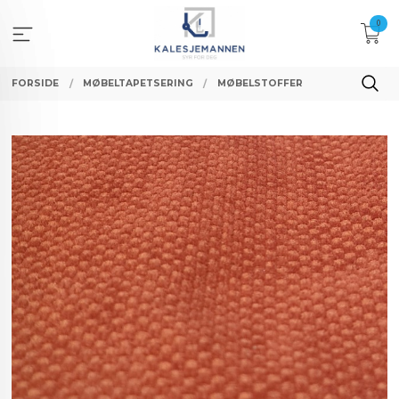
Gå
0
til
innholdet
FORSIDE
MØBELTAPETSERING
MØBELSTOFFER