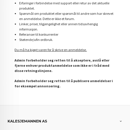
Erfaringer i forbindelse med support eller retur av det aktuelle
produktet.
Spørsmål om produktet eller spørsmål til andre som har skrevet
en anmeldelse. Dette er ikke et forum.
Linker, priser, tilgjengelighet eller annen tidsavhengig
informasjon.
Referanser til konkurrenter
Støtende/ufin ordbruk.
Du må ha kjøpt varen for å skrive en anmeldelse.
Admin forbeholder seg retten til å akseptere, avslå eller
fjerne enhver produktanmeldelse som ikke er i tråd med
disse retningslinjene.
Admin forbeholder seg retten til å publisere anmeldelser i
for eksempel annonsering.
KALESJEMANNEN AS