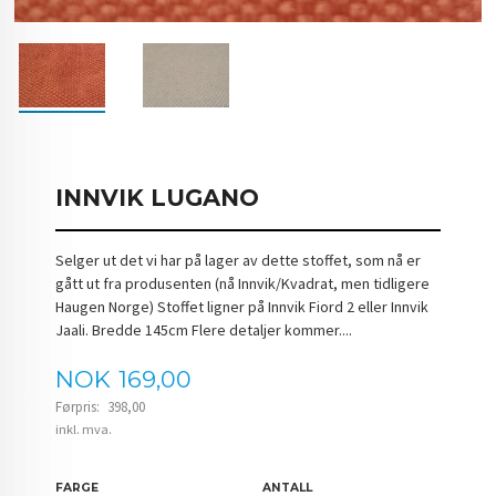
INNVIK LUGANO
Selger ut det vi har på lager av dette stoffet, som nå er
gått ut fra produsenten (nå Innvik/Kvadrat, men tidligere
Haugen Norge) Stoffet ligner på Innvik Fiord 2 eller Innvik
Jaali. Bredde 145cm Flere detaljer kommer....
Tilbud
NOK
169,00
Førpris:
398,00
Rabatt
inkl. mva.
FARGE
ANTALL