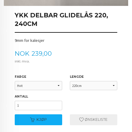
YKK DELBAR GLIDELÅS 220,
240CM
9mm for kalesjer
Pris
NOK
239,00
inkl. mva.
FARGE
LENGDE
ANTALL
KJØP
ØNSKELISTE