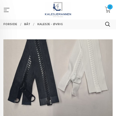
Gå
0
til
innholdet
FORSIDE
BÅT
KALESJE - ØVRIG