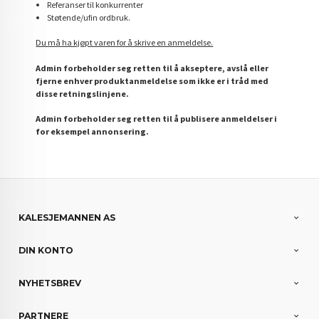
Referanser til konkurrenter
Støtende/ufin ordbruk.
Du må ha kjøpt varen for å skrive en anmeldelse.
Admin forbeholder seg retten til å akseptere, avslå eller
fjerne enhver produktanmeldelse som ikke er i tråd med
disse retningslinjene.
Admin forbeholder seg retten til å publisere anmeldelser i
for eksempel annonsering.
KALESJEMANNEN AS
DIN KONTO
NYHETSBREV
PARTNERE