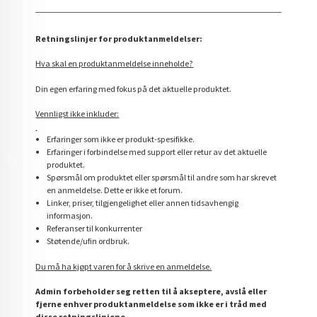
Retningslinjer for produktanmeldelser:
Hva skal en produktanmeldelse inneholde?
Din egen erfaring med fokus på det aktuelle produktet.
Vennligst ikke inkluder:
Erfaringer som ikke er produkt-spesifikke.
Erfaringer i forbindelse med support eller retur av det aktuelle
produktet.
Spørsmål om produktet eller spørsmål til andre som har skrevet
en anmeldelse. Dette er ikke et forum.
Linker, priser, tilgjengelighet eller annen tidsavhengig
informasjon.
Referanser til konkurrenter
Støtende/ufin ordbruk.
Du må ha kjøpt varen for å skrive en anmeldelse.
Admin forbeholder seg retten til å akseptere, avslå eller
fjerne enhver produktanmeldelse som ikke er i tråd med
disse retningslinjene.