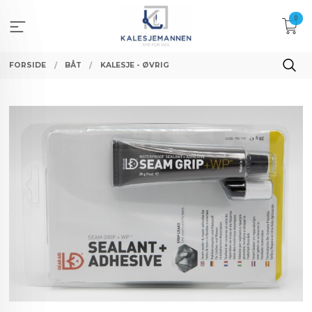
Gå
0
til
innholdet
FORSIDE
BÅT
KALESJE - ØVRIG