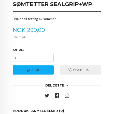
SØMTETTER SEALGRIP+WP
Brukes til tetting av sømmer
Pris
NOK
299,00
inkl. mva.
ANTALL
KJØP
ØNSKELISTE
DEL DETTE
PRODUKTANMELDELSER (0)