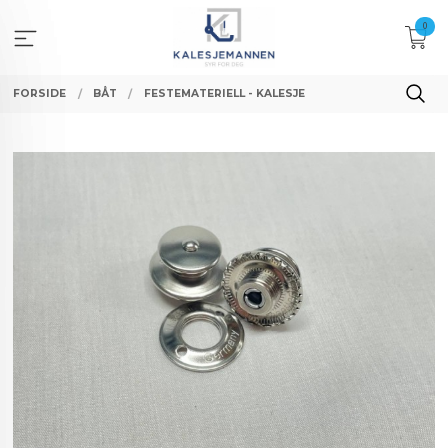
Gå
0
til
innholdet
FORSIDE
BÅT
FESTEMATERIELL - KALESJE